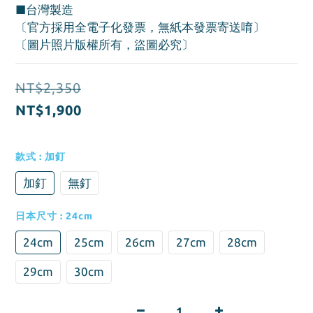
■台灣製造
〔官方採用全電子化發票，無紙本發票寄送唷〕
〔圖片照片版權所有，盜圖必究〕
NT$2,350
NT$1,900
款式
: 加釘
加釘
無釘
日本尺寸
: 24cm
24cm
25cm
26cm
27cm
28cm
29cm
30cm