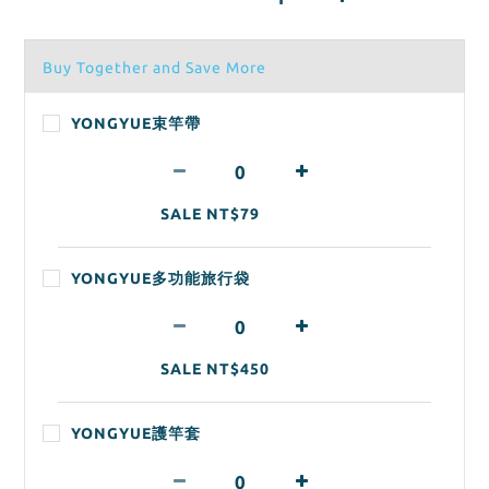
Buy Together and Save More
YONGYUE束竿帶
SALE NT$79
YONGYUE多功能旅行袋
SALE NT$450
YONGYUE護竿套