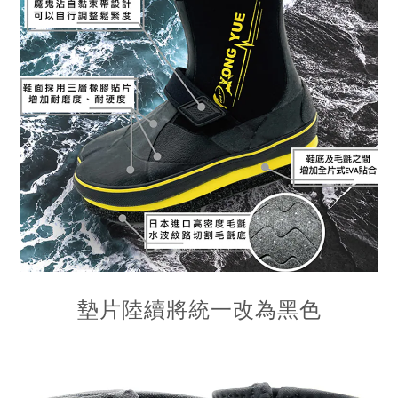
墊片陸續將統一改為黑色