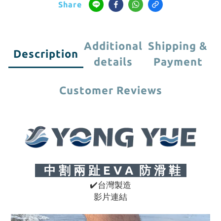
Share
Additional
Shipping &
Description
details
Payment
Customer Reviews
中 割 兩 趾
E V A
防 滑 鞋
✔
台灣製造
影片連結