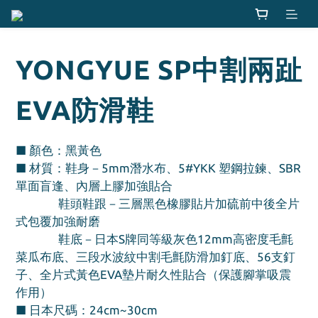
YONGYUE SP中割兩趾
EVA防滑鞋
■ 顏色：黑黃色
■ 材質：鞋身－5mm潛水布、5#YKK 塑鋼拉鍊、SBR
單面盲逢、內層上膠加強貼合 
               鞋頭鞋跟－三層黑色橡膠貼片加硫前中後全片
式包覆加強耐磨
               鞋底－日本S牌同等級灰色12mm高密度毛氈
菜瓜布底、三段水波紋中割毛氈防滑加釘底、56支釘
子、全片式黃色EVA墊片耐久性貼合（保護腳掌吸震
作用）
■ 日本尺碼：24cm~30cm