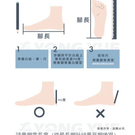
請量腳掌長度（從最長腳趾頭量至腳後跟）