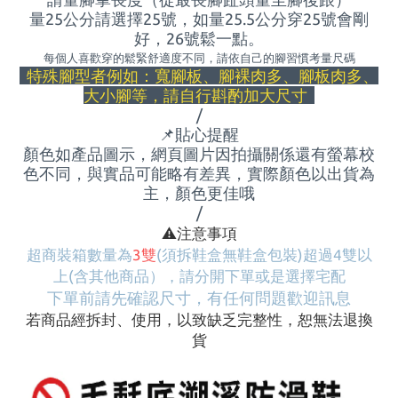
量25公分請選擇25號，如量
25.5
公分穿
25
號會剛
好，
26
號鬆一點。
每個人喜歡穿的鬆緊舒適度不同，請依自己的腳習慣考量尺碼
特殊腳型者例如：寬腳板、腳裸肉多、腳板肉多、
大小腳等，請自行斟酌加大尺寸
/
📌
貼心提醒
顏色如產品圖示，網頁圖片因拍攝關係還有螢幕校
色不同，與實品可能略有差異，實際顏色以出貨為
主，顏色更佳哦
/
⚠
️注意事項
超商裝箱數量為
3雙
(須拆鞋盒無鞋盒包裝)
超過4雙以
上
(含其他商品）
，請分開下單或是選擇宅配
下單前請先確認尺寸，有任何問題歡迎訊息
若商品經拆封、使用，以致缺乏完整性，恕無法退換
貨