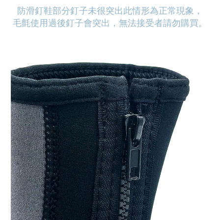
防滑釘鞋部分釘子未很突出此情形為正常現象，
毛氈使用過後釘子會突出，無法接受者請勿購買。