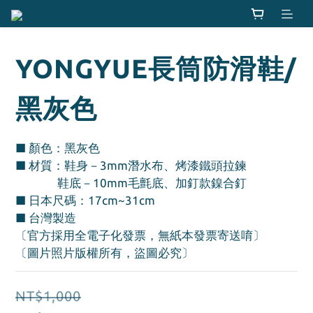
YONGYUE長筒防滑鞋/
黑灰色
■ 顏色：黑灰色
■ 材質：鞋身－3mm潛水布、烤漆鐵頭拉鍊
               鞋底－10mm毛氈底、加釘款鎳合釘
■ 日本尺碼：17cm~31cm
■ 台灣製造
〔官方採用全電子化發票，無紙本發票寄送唷〕
〔圖片照片版權所有，盜圖必究〕
NT$1,000