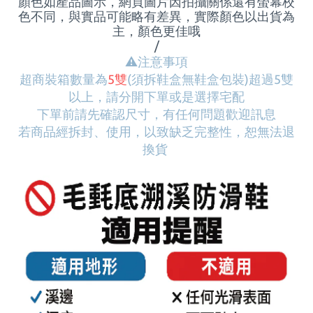
顏色如產品圖示，網頁圖片因拍攝關係還有螢幕校
色不同，與實品可能略有差異，實際顏色以出貨為
主，顏色更佳哦
/
⚠
️注意事項
超商裝箱數量為
5雙
(須拆鞋盒無鞋盒包裝)
超過5雙
以上，請分開下單或是選擇宅配
下單前請先確認尺寸，有任何問題歡迎訊息
若商品經拆封、使用，以致缺乏完整性，恕無法退
換貨