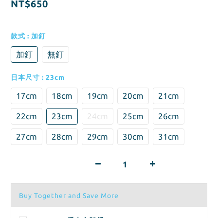
NT$650
款式
: 加釘
加釘
無釘
日本尺寸
: 23cm
17cm
18cm
19cm
20cm
21cm
22cm
23cm
24cm
25cm
26cm
27cm
28cm
29cm
30cm
31cm
Buy Together and Save More