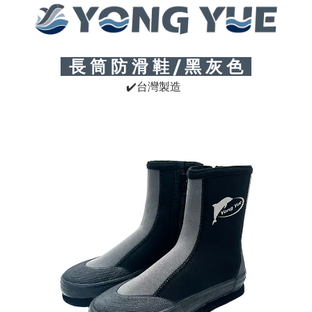
長 筒 防 滑 鞋 / 黑 灰 色
✔
台灣製造