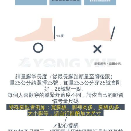
請量腳掌長度（從最長腳趾頭量至腳後跟）
量25公分請選擇25號，如量
25.5
公分穿
25
號會剛
好，
26
號鬆一點。
每個人喜歡穿的鬆緊舒適度不同，請依自己的腳習
慣考量尺碼
特殊腳型者例如：寬腳板、腳裸肉多、腳板肉多、
大小腳等，請自行斟酌加大尺寸
/
📌
貼心提醒