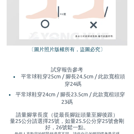
〔圖片照片版權所有，盜圖必究〕
試穿報告參考
平常球鞋穿25cm / 腳長24.5cm / 此款寬楦頭
穿24碼
平常球鞋穿24cm / 腳長23.5cm / 此款寬楦頭穿
23碼
請量腳掌長度（從最長腳趾頭量至腳後跟）
量25公分請選擇25號，如量
25.5
公分穿
25
號會剛
好，
26
號鬆一點。
每個人喜歡穿的鬆緊舒適度不同，請依自己的腳習慣考量尺碼