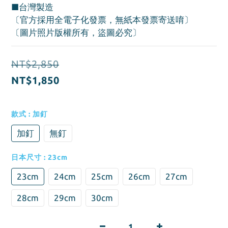
■台灣製造
〔官方採用全電子化發票，無紙本發票寄送唷〕
〔圖片照片版權所有，盜圖必究〕
NT$2,850
NT$1,850
款式
: 加釘
加釘
無釘
日本尺寸
: 23cm
23cm
24cm
25cm
26cm
27cm
28cm
29cm
30cm