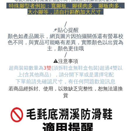
特殊腳型者例如：寬腳板、腳裸肉多、腳板肉多、
大小腳等，請自行斟酌加大尺寸
/
📌
貼心提醒
顏色如產品圖示，網頁圖片因拍攝關係還有螢幕校
色不同，與實品可能略有差異，實際顏色以出貨為
主，顏色更佳哦
/
⚠
️注意事項
超商裝箱數量為
3雙
(須拆鞋盒無鞋盒包裝)
超過4雙以
上
(含其他商品）
，請分開下單或是選擇宅配
下單前請先確認尺寸，有任何問題歡迎訊息
若商品經拆封、使用，以致缺乏完整性，恕無法退換
貨