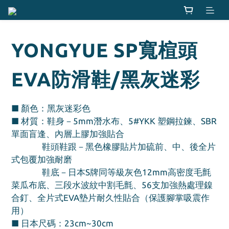
YONGYUE SP寬楦頭
EVA防滑鞋/黑灰迷彩
■ 顏色：黑灰迷彩色
■ 材質：鞋身－5mm潛水布、5#YKK 塑鋼拉鍊、SBR
單面盲逢、內層上膠加強貼合
               鞋頭鞋跟－黑色橡膠貼片加硫前、中、後全片
式包覆加強耐磨
               鞋底－日本S牌同等級灰色12mm高密度毛氈
菜瓜布底、三段水波紋中割毛氈、56支加強熱處理鎳
合釘、全片式EVA墊片耐久性貼合（保護腳掌吸震作
用）
■ 日本尺碼：23cm~30cm