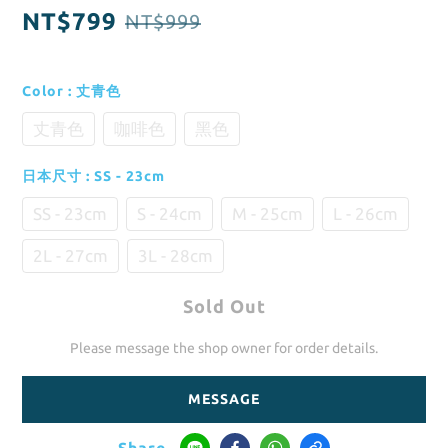
NT$799
NT$999
Color
: 丈青色
丈青色
咖啡色
黑色
日本尺寸
: SS - 23cm
SS - 23cm
S - 24cm
M - 25cm
L - 26cm
2L - 27cm
3L - 28cm
Sold Out
Please message the shop owner for order details.
MESSAGE
Share