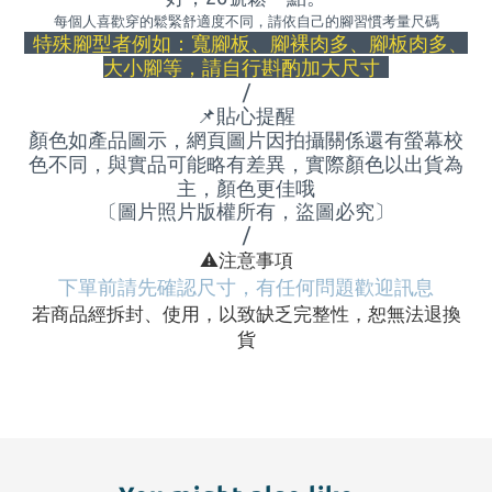
每個人喜歡穿的鬆緊舒適度不同，請依自己的腳習慣考量尺碼
特殊腳型者例如：寬腳板、腳裸肉多、腳板肉多、
大小腳等，請自行斟酌加大尺寸
/
📌
貼心提醒
顏色如產品圖示，網頁圖片因拍攝關係還有螢幕校
色不同，與實品可能略有差異，實際顏色以出貨為
主，顏色更佳哦
〔圖片照片版權所有，盜圖必究〕
/
⚠
️注意事項
下單前請先確認尺寸，有任何問題歡迎訊息
若商品經拆封、使用，以致缺乏完整性，恕無法退換
貨