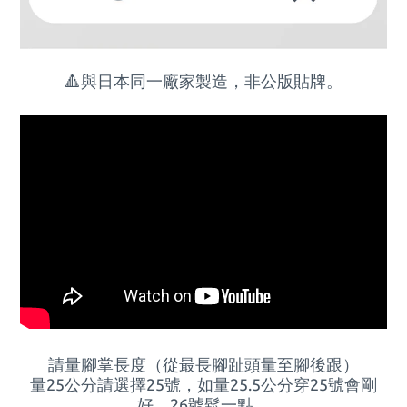
🔺與日本同一廠家製造，非公版貼牌。
請量腳掌長度（從最長腳趾頭量至腳後跟）
量25公分請選擇25號，如量
25.5
公分穿
25
號會剛
好，
26
號鬆一點。