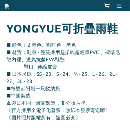
YONGYUE可折疊雨鞋
■ 顏色：丈青色、咖啡色、黑色
■ 材質：鞋身 - 整雙採用超柔軟超輕量PVC 、標準尼
龍內裡、透氣抗菌EVA鞋墊  
               鞋口 - 伸縮皮套 
■ 日本尺碼：SS - 23、S - 24、M - 25、L - 26、2L - 
27、3L - 28
■每雙都附贈一只收納袋
■中國製造
🔺與日本同一廠家製造，非公版貼牌。
〔官方採用全電子化發票，無紙本發票寄送唷〕
〔圖片照片版權所有，盜圖必究〕