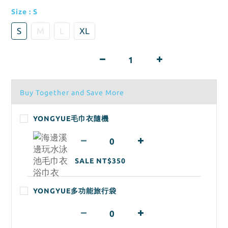
Size
: S
S
M
L
XL
Buy Together and Save More
YONGYUE毛巾衣隨機
SALE NT$350
YONGYUE多功能旅行袋