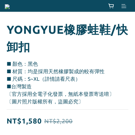
YONGYUE橡膠蛙鞋/快
卸扣
■ 顏色：黑色
■ 材質：均是採用天然橡膠製成的較有彈性
■ 尺碼：S~XL（詳情請看尺表）
■台灣製造
〔官方採用全電子化發票，無紙本發票寄送唷〕
〔圖片照片版權所有，盜圖必究〕
NT$1,580
NT$2,200