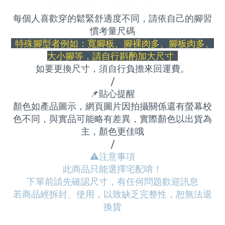
每個人喜歡穿的鬆緊舒適度不同，請依自己的腳習
慣考量尺碼
特殊腳型者例如：寬腳板、腳裸肉多、腳板肉多、
大小腳等，請自行斟酌加大尺寸
如要更換尺寸，須自行負擔來回運費
。
/
📌
貼心提醒
顏色如產品圖示，網頁圖片因拍攝關係還有螢幕校
色不同，與實品可能略有差異，實際顏色以出貨為
主，顏色更佳哦
/
⚠
️注意事項
此商品只能選擇宅配唷！
下單前請先確認尺寸，有任何問題歡迎訊息
若商品經拆封、使用，以致缺乏完整性，恕無法退
換貨