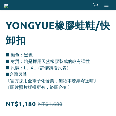
YONGYUE橡膠蛙鞋/快
卸扣
■ 顏色：黑色
■ 材質：均是採用天然橡膠製成的較有彈性
■ 尺碼：L、XL（詳情請看尺表）
■台灣製造
〔官方採用全電子化發票，無紙本發票寄送唷〕
〔圖片照片版權所有，盜圖必究〕
NT$1,180
NT$1,680