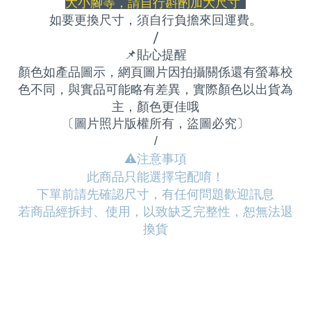
大小腳等，請自行斟酌加大尺寸
如要更換尺寸，須自行負擔來回運費
。
/
📌
貼心提醒
顏色如產品圖示，網頁圖片因拍攝關係還有螢幕校
色不同，與實品可能略有差異，實際顏色以出貨為
主，顏色更佳哦
〔圖片照片版權所有，盜圖必究〕
/
⚠
️注意事項
此商品只能選擇宅配唷！
下單前請先確認尺寸，有任何問題歡迎訊息
若商品經拆封、使用，以致缺乏完整性，恕無法退
換貨