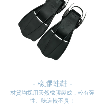
- 橡膠蛙鞋 -
材質均採用天然橡膠製成，較有彈
性、味道較不臭！