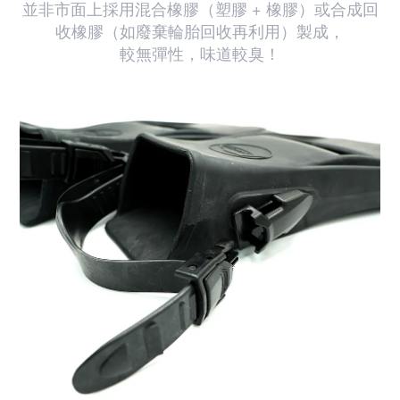
並非市面上採用混合橡膠（塑膠 + 橡膠）或合成回
收橡膠（如廢棄輪胎回收再利用）製成，
較無彈性，味道較臭！