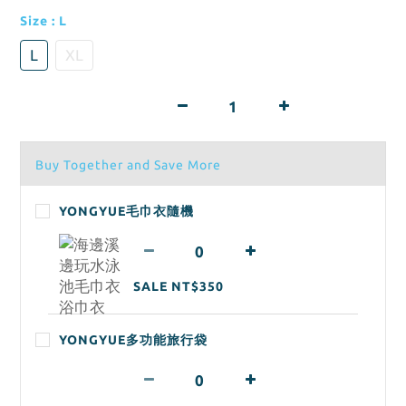
Size
: L
L
XL
Buy Together and Save More
YONGYUE毛巾衣隨機
SALE NT$350
YONGYUE多功能旅行袋