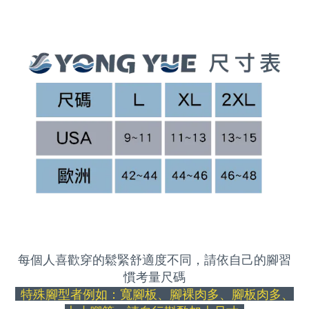
每個人喜歡穿的鬆緊舒適度不同，請依自己的腳習
慣考量尺碼
特殊腳型者例如：寬腳板、腳裸肉多、腳板肉多、