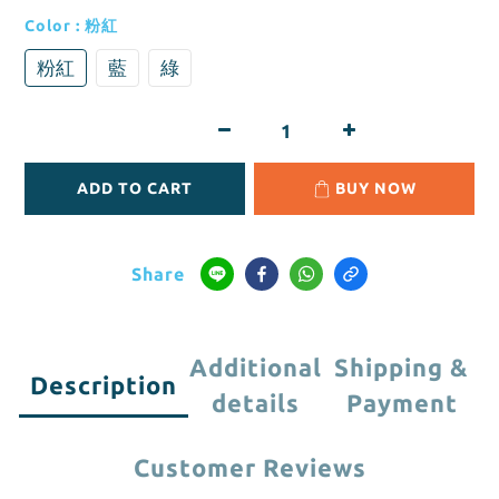
Color
: 粉紅
粉紅
藍
綠
ADD TO CART
BUY NOW
Share
Additional
Shipping &
Description
details
Payment
Customer Reviews