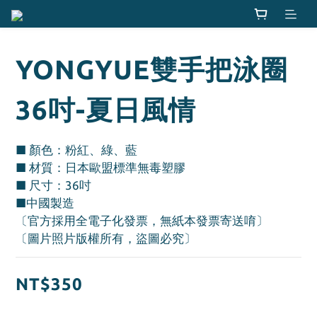
YONGYUE雙手把泳圈
36吋-夏日風情
■ 顏色：粉紅、綠、藍
■ 材質：日本歐盟標準無毒塑膠
■ 尺寸：36吋
■中國製造
〔官方採用全電子化發票，無紙本發票寄送唷〕
〔圖片照片版權所有，盜圖必究〕
NT$350