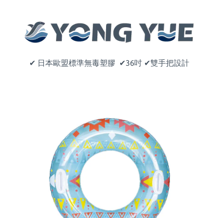
✔
日本歐盟標準無毒塑膠
✔36吋
✔雙手把設計