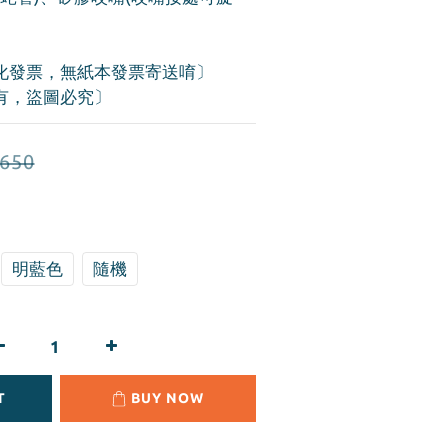
化發票，無紙本發票寄送唷〕
有，盜圖必究〕
650
明藍色
隨機
T
BUY NOW