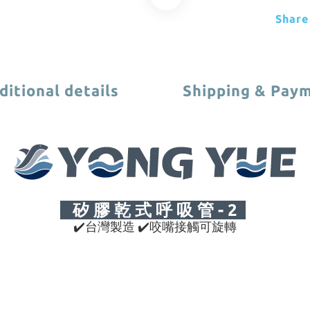
Share
ditional details
Shipping & Pay
矽 膠 乾 式 呼 吸 管 - 2
✔
台灣製造
✔
️咬嘴接觸可旋轉