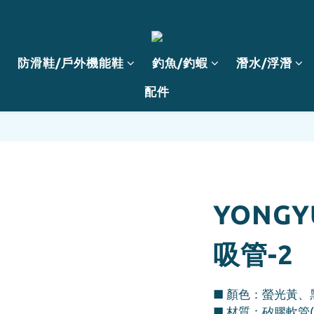
防滑鞋/戶外機能鞋
釣魚/釣蝦
潛水/浮潛
配件
YONG
吸管-2
■ 顏色：螢光黃、
■ 材質：矽膠軟管