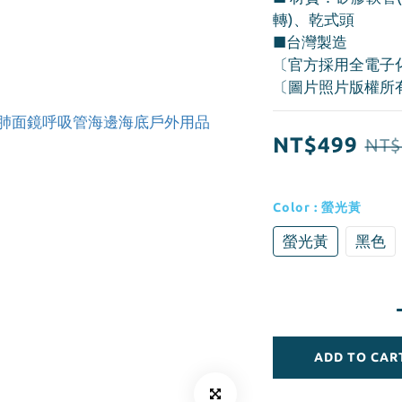
轉)、乾式頭
■台灣製造
〔官方採用全電子
〔圖片照片版權所
NT$499
NT$
Color
: 螢光黃
螢光黃
黑色
ADD TO CAR