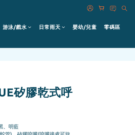
游泳/戲水
日常雨天
嬰幼/兒童
零碼區
BUY NOW
YUE矽膠乾式呼
黑、明藍
(蛇管)、矽膠咬嘴(咬嘴接處可旋