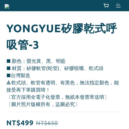
YONGYUE矽膠乾式呼
吸管-3
■ 顏色：螢光黃、黑、明藍
■ 材質：矽膠軟管(蛇管)、矽膠咬嘴、乾式頭
■台灣製造
🔺乾式頭、軟管有透明、有黑色，無法指定顏色，能
接受再下單購買唷！
〔官方採用全電子化發票，無紙本發票寄送唷〕
〔圖片照片版權所有，盜圖必究〕
NT$499
NT$650