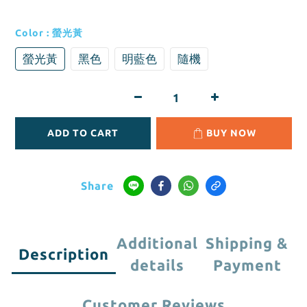
Color
: 螢光黃
螢光黃
黑色
明藍色
隨機
ADD TO CART
BUY NOW
Share
Additional
Shipping &
Description
details
Payment
Customer Reviews