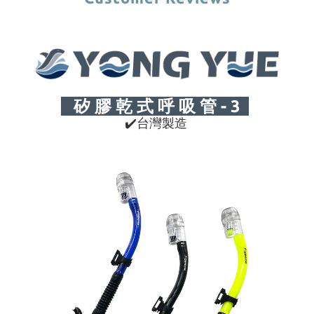
矽 膠 乾 式 呼 吸 管 - 3
✔
台灣製造