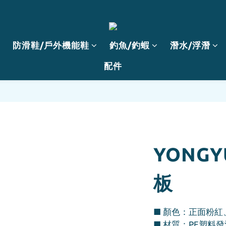
防滑鞋/戶外機能鞋
釣魚/釣蝦
潛水/浮潛
配件
YONG
板
■ 顏色：正面粉
■ 材質：PE塑料發