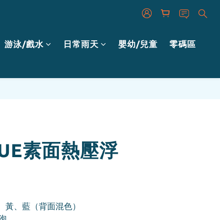
游泳/戲水
日常雨天
嬰幼/兒童
零碼區
BUY NOW
YUE素面熱壓浮
紅、黃、藍（背面混色）
泡