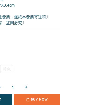
7X3.4cm
化發票，無紙本發票寄送唷〕
有，盜圖必究〕
黃色
T
BUY NOW