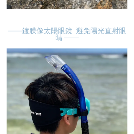
——鍍膜像太陽眼鏡 避免陽光直射眼
睛
——