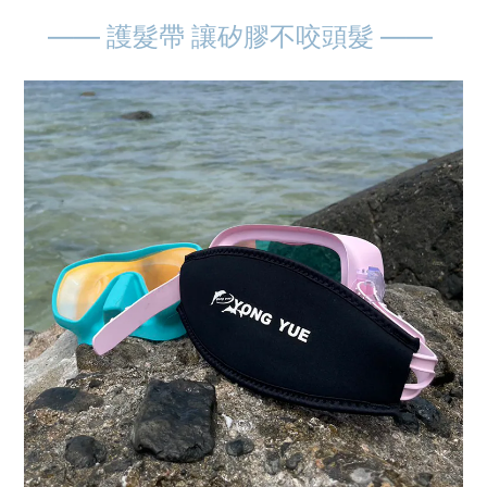
—— 護髮帶 讓矽膠不咬頭髮
——