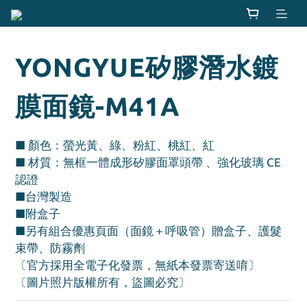
YONGYUE矽膠潛水鍍
膜面鏡-M41A
■ 顏色：螢光黃、綠、粉紅、桃紅、紅
■ 材質：無框一體成形矽膠面罩頭帶 、強化玻璃 CE
認證 
■台灣製造
■附盒子
■另有組合優惠頁面（面鏡＋呼吸管）贈盒子、護髮
束帶、防霧劑 
〔官方採用全電子化發票，無紙本發票寄送唷〕
〔圖片照片版權所有，盜圖必究〕