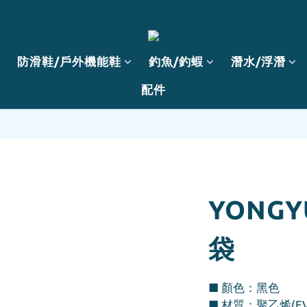
防滑鞋/戶外機能鞋
釣魚/釣蝦
潛水/浮潛
配件
YONG
袋
■ 顏色：黑色
■ 材質：聚乙烯(EV