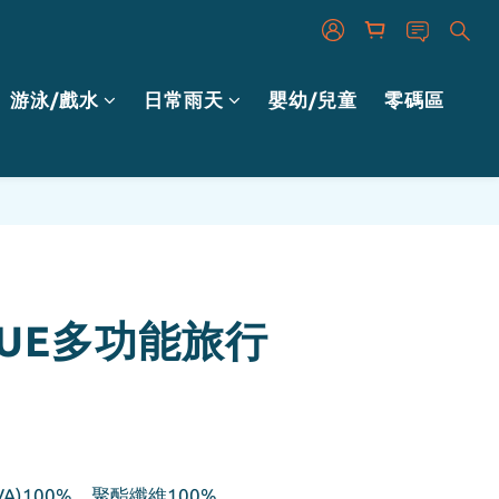
游泳/戲水
日常雨天
嬰幼/兒童
零碼區
BUY NOW
YUE多功能旅行
A)100%、聚酯纖維100%