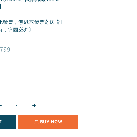
計
化發票，無紙本發票寄送唷〕
有，盜圖必究〕
799
T
BUY NOW