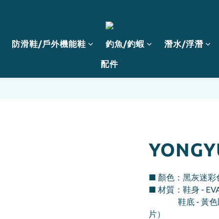
防滑鞋/戶外機能鞋
釣魚/釣蝦
潛水/浮潛
配件
YONG
■ 顏色：黑灰迷彩
■ 材質：鞋身 - EV
               鞋底 - 黃色區塊橡膠防滑底（加強耐磨防滑底
片）