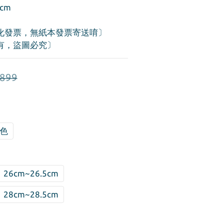
cm
化發票，無紙本發票寄送唷〕
有，盜圖必究〕
899
色
26cm~26.5cm
28cm~28.5cm