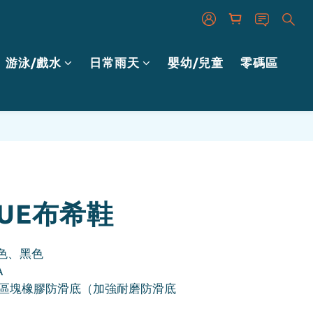
游泳/戲水
日常雨天
嬰幼/兒童
零碼區
立即購買
YUE布希鞋
色、黑色
A