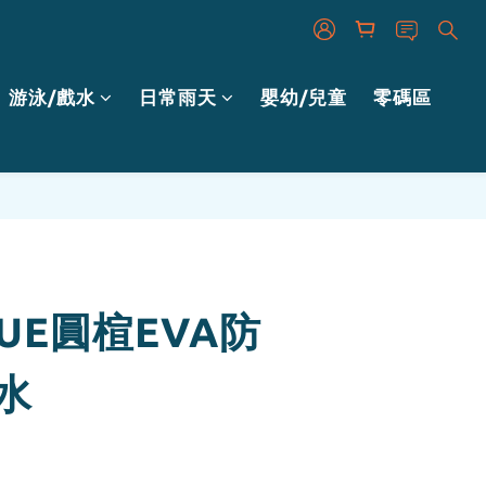
游泳/戲水
日常雨天
嬰幼/兒童
零碼區
立即購買
YUE圓楦EVA防
水