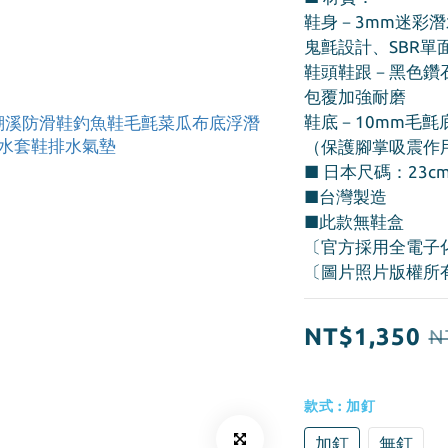
鞋身－3mm迷彩潛
鬼氈設計、SBR單
鞋頭鞋跟－黑色鑽
包覆加強耐磨 
鞋底－10mm毛氈
（保護腳掌吸震作
■ 日本尺碼：23cm
■台灣製造
■此款無鞋盒  
〔官方採用全電子
〔圖片照片版權所
NT$1,350
N
款式
: 加釘
加釘
無釘