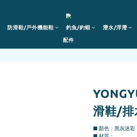
防滑鞋/戶外機能鞋
釣魚/釣蝦
潛水/浮潛
配件
YONG
滑鞋/排
■ 顏色：黑灰迷彩
■ 材質：