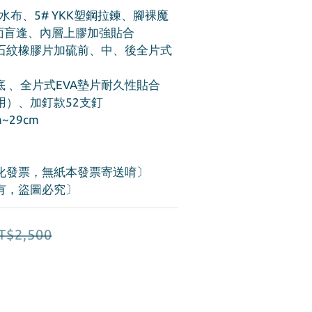
水布、5# YKK塑鋼拉鍊、腳裸魔
面盲逢、內層上膠加強貼合
石紋橡膠片加硫前、中、後全片式
底 、全片式EVA墊片耐久性貼合
用）、加釘款52支釘
~29cm
化發票，無紙本發票寄送唷〕
有，盜圖必究〕
T$2,500