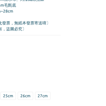
  鞋底－10mm毛氈底
~28cm
化發票，無紙本發票寄送唷〕
有，盜圖必究〕
25cm
26cm
27cm