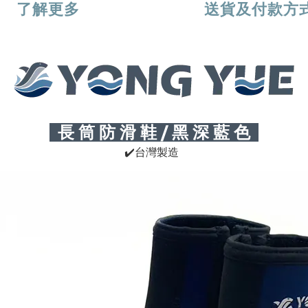
了解更多
送貨及付款方
長 筒 防 滑 鞋 / 黑 深 藍 色
✔
台灣製造