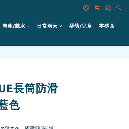
游泳/戲水
日常雨天
嬰幼/兒童
零碼區
立即購買
YUE長筒防滑
藍色
mm潛水布、烤漆鐵頭拉鍊