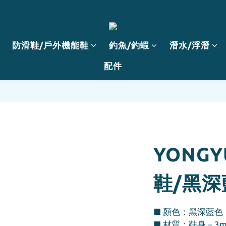
防滑鞋/戶外機能鞋
釣魚/釣蝦
潛水/浮潛
配件
YONG
鞋/黑深
■ 顏色：黑深藍色
■ 材質：鞋身－3