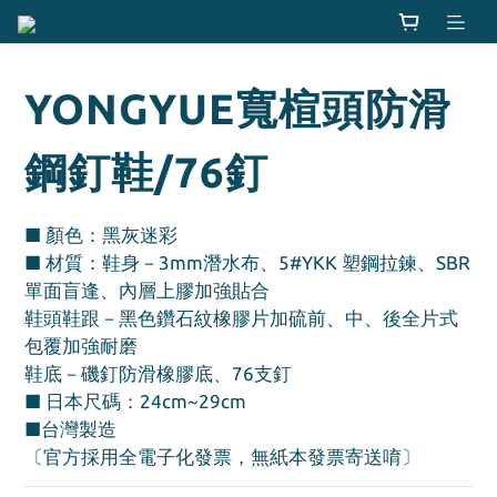
YONGYUE寬楦頭防滑
鋼釘鞋/76釘
■ 顏色：黑灰迷彩
■ 材質：鞋身－3mm潛水布、5#YKK 塑鋼拉鍊、SBR
單面盲逢、內層上膠加強貼合
鞋頭鞋跟－黑色鑽石紋橡膠片加硫前、中、後全片式
包覆加強耐磨 
鞋底－磯釘防滑橡膠底、76支釘
■ 日本尺碼：24cm~29cm
■台灣製造
〔官方採用全電子化發票，無紙本發票寄送唷〕