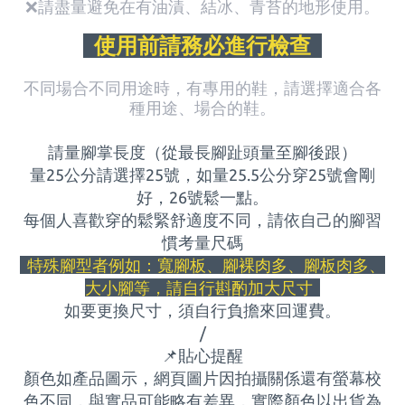
❌請盡量避免在有油漬、結冰、青苔的地形使用。
使用前請務必進行檢查
不同場合不同用途時，有專用的鞋，請選擇適合各
種用途、場合的鞋。
請量腳掌長度（從最長腳趾頭量至腳後跟）
量25公分請選擇25號，如量
25.5
公分穿
25
號會剛
好，
26
號鬆一點。
每個人喜歡穿的鬆緊舒適度不同，請依自己的腳習
慣考量尺碼
特殊腳型者例如：寬腳板、腳裸肉多、腳板肉多、
大小腳等，請自行斟酌加大尺寸
如要更換尺寸，須自行負擔來回運費
。
/
📌
貼心提醒
顏色如產品圖示，網頁圖片因拍攝關係還有螢幕校
色不同，與實品可能略有差異，實際顏色以出貨為