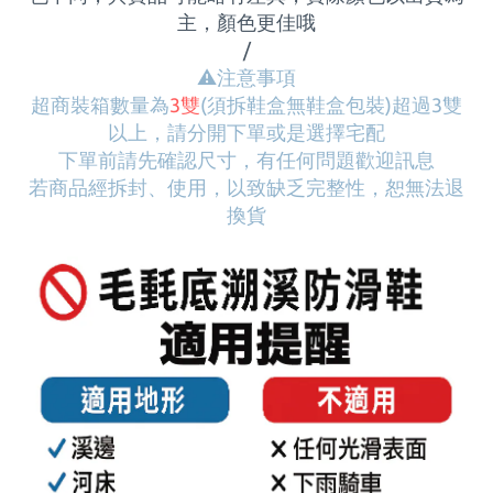
主，顏色更佳哦
/
⚠
️注意事項
超商裝箱數量為
3雙
(須拆鞋盒無鞋盒包裝)
超過3雙
以上，請分開下單或是選擇宅配
下單前請先確認尺寸，有任何問題歡迎訊息
若商品經拆封、使用，以致缺乏完整性，恕無法退
換貨