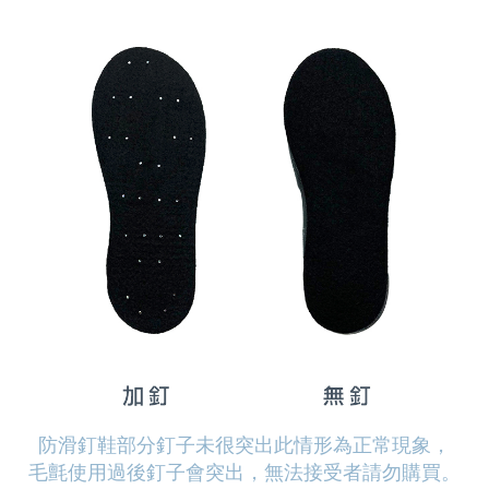
防滑釘鞋部分釘子未很突出此情形為正常現象，
毛氈使用過後釘子會突出，無法接受者請勿購買。