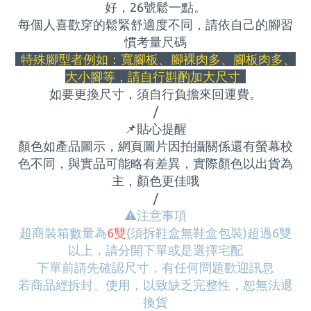
好，
26
號鬆一點。
每個人喜歡穿的鬆緊舒適度不同，請依自己的腳習
慣考量尺碼
特殊腳型者例如：寬腳板、腳裸肉多、腳板肉多、
大小腳等，請自行斟酌加大尺寸
如要更換尺寸，須自行負擔來回運費
。
/
📌
貼心提醒
顏色如產品圖示，網頁圖片因拍攝關係還有螢幕校
色不同，與實品可能略有差異，實際顏色以出貨為
主，顏色更佳哦
/
⚠
️注意事項
超商裝箱數量為
6雙
(須拆鞋盒無鞋盒包裝)
超過6雙
以上，請分開下單或是選擇宅配
下單前請先確認尺寸，有任何問題歡迎訊息
若商品經拆封、使用，以致缺乏完整性，恕無法退
換貨