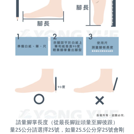
請量腳掌長度（從最長腳趾頭量至腳後跟）
量25公分請選擇25號，如量
25.5
公分穿
25
號會剛