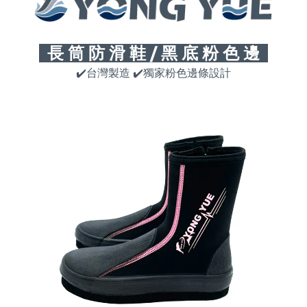
長 筒 防 滑 鞋 / 黑 底 粉 色 邊
✔
台灣製造
✔
️獨家粉色邊條設計