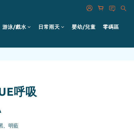
游泳/戲水
日常雨天
嬰幼/兒童
零碼區
立即購買
YUE呼吸
A
黑、明藍