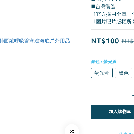
■台灣製造
〔官方採用全電子
〔圖片照片版權所
NT$100
NT$
顏色
: 螢光黃
螢光黃
黑色
加入購物車