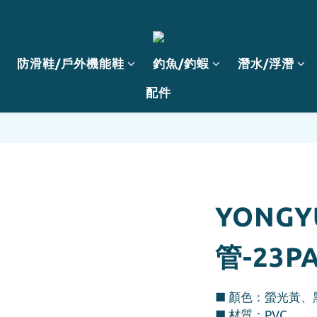
防滑鞋/戶外機能鞋
釣魚/釣蝦
潛水/浮潛
配件
YONG
管-23P
■ 顏色：螢光黃、
■ 材質：PVC