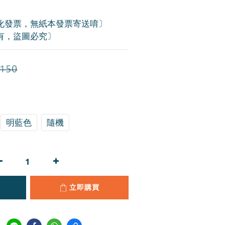
化發票，無紙本發票寄送唷〕
有，盜圖必究〕
150
明藍色
隨機
立即購買