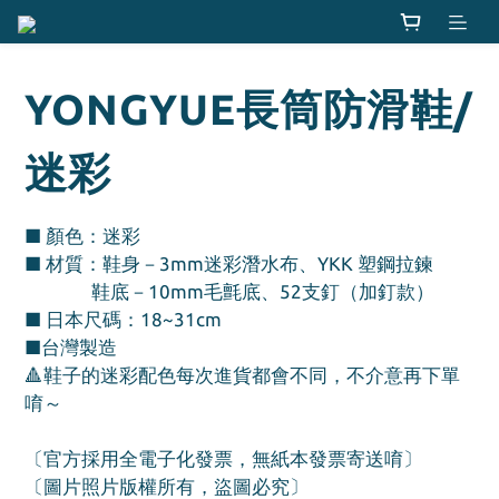
YONGYUE長筒防滑鞋/
迷彩
■ 顏色：迷彩
■ 材質：鞋身－3mm迷彩潛水布、YKK 塑鋼拉鍊 
               鞋底－10mm毛氈底、52支釘（加釘款）
■ 日本尺碼：18~31cm
■台灣製造
🔺鞋子的迷彩配色每次進貨都會不同，不介意再下單
唷～
〔官方採用全電子化發票，無紙本發票寄送唷〕
〔圖片照片版權所有，盜圖必究〕