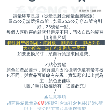
請量腳掌長度（從最長腳趾頭量至腳後跟）
量25公分請選擇25號，如量
25.5
公分穿
25
號會剛
好，
26
號鬆一點。
每個人喜歡穿的鬆緊舒適度不同，請依自己的腳習
慣考量尺碼
特殊腳型者例如：寬腳板、腳裸肉多、腳板肉多、
大小腳等，請自行斟酌加大尺寸
如要更換尺寸，須自行負擔來回運費
。
/
📌
貼心提醒
顏色如產品圖示，網頁圖片因拍攝關係還有螢幕校
色不同，與實品可能略有差異，實際顏色以出貨為
主，顏色更佳哦
〔圖片照片版權所有，盜圖必究〕
/
⚠
️注意事項
超商裝箱數量為
6雙
(須拆鞋盒無鞋盒包裝)
超過6雙
以上，請分開下單或是選擇宅配