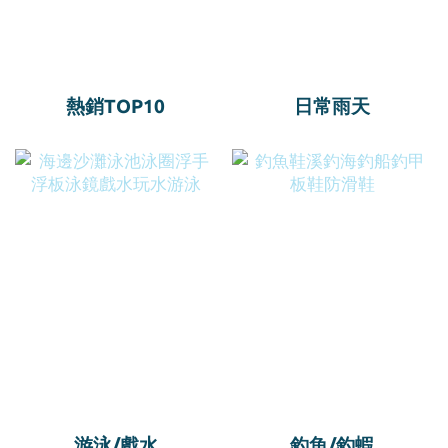
熱銷TOP10
日常雨天
游泳/戲水
釣魚/釣蝦