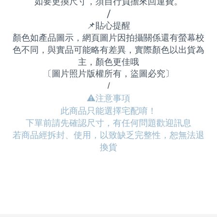
如要更換尺寸，須自行負擔來回運費
。
/
📌
貼心提醒
顏色如產品圖示，網頁圖片因拍攝關係還有螢幕校
色不同，與實品可能略有差異，實際顏色以出貨為
主，顏色更佳哦
〔圖片照片版權所有，盜圖必究〕
/
⚠
️注意事項
此商品只能選擇宅配唷！
下單前請先確認尺寸，有任何問題歡迎訊息
若商品經拆封、使用，以致缺乏完整性，恕無法退
換貨