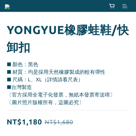
YONGYUE橡膠蛙鞋/快
卸扣
■ 顏色：黑色
■ 材質：均是採用天然橡膠製成的較有彈性
■ 尺碼：L、XL（詳情請看尺表）
■台灣製造
〔官方採用全電子化發票，無紙本發票寄送唷〕
〔圖片照片版權所有，盜圖必究〕
NT$1,180
NT$1,680