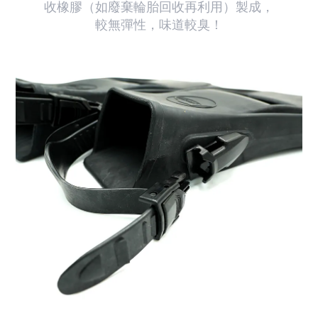
收橡膠（如廢棄輪胎回收再利用）製成，
較無彈性，味道較臭！