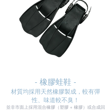
- 橡膠蛙鞋 -
材質均採用天然橡膠製成，較有彈
性、味道較不臭！
並非市面上採用混合橡膠（塑膠 + 橡膠）或合成回