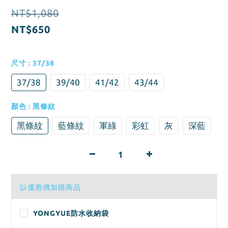
NT$1,080
NT$650
尺寸
: 37/38
37/38
39/40
41/42
43/44
顏色
: 黑條紋
黑條紋
藍條紋
軍綠
彩虹
灰
深藍
以優惠價加購商品
YONGYUE防水收納袋