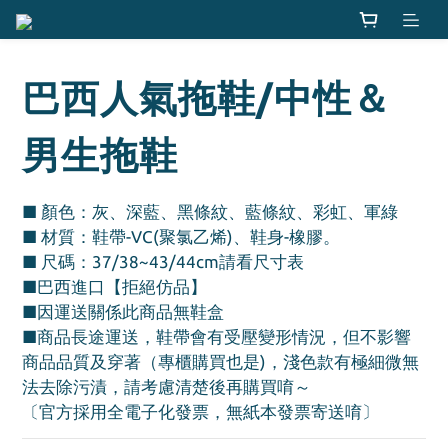
巴西人氣拖鞋/中性＆
男生拖鞋
■ 顏色：灰、深藍、黑條紋、藍條紋、彩虹、軍綠
■ 材質：鞋帶-VC(聚氯乙烯)、鞋身-橡膠。
■ 尺碼：37/38~43/44cm請看尺寸表
■巴西進口【拒絕仿品】
■因運送關係此商品無鞋盒
■商品長途運送，鞋帶會有受壓變形情況，但不影響
商品品質及穿著（專櫃購買也是)，淺色款有極細微無
法去除污漬，請考慮清楚後再購買唷～
〔官方採用全電子化發票，無紙本發票寄送唷〕