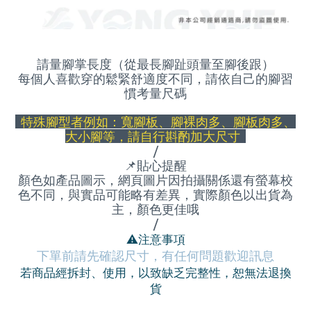
請量腳掌長度（從最長腳趾頭量至腳後跟）
每個人喜歡穿的鬆緊舒適度不同，請依自己的腳習
慣考量尺碼
特殊腳型者例如：寬腳板、腳裸肉多、腳板肉多、
大小腳等，請自行斟酌加大尺寸
/
📌
貼心提醒
顏色如產品圖示，網頁圖片因拍攝關係還有螢幕校
色不同，與實品可能略有差異，實際顏色以出貨為
主，顏色更佳哦
/
⚠
️注意事項
下單前請先確認尺寸，有任何問題歡迎訊息
若商品經拆封、使用，以致缺乏完整性，恕無法退換
貨