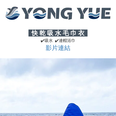
快 乾 吸 水 毛 巾 衣
✔
️吸水
✔
️連帽浴巾
影片連結