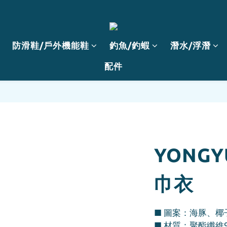
防滑鞋/戶外機能鞋
釣魚/釣蝦
潛水/浮潛
配件
YONG
巾衣
■ 圖案：海豚、
■ 材質：聚酯纖維