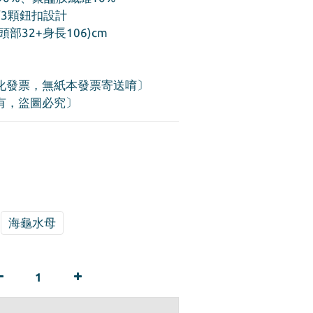
   兩側邊加訂3顆鈕扣設計
(頭部32+身長106)cm
化發票，無紙本發票寄送唷〕
有，盜圖必究〕
海龜水母