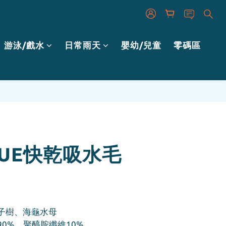
游泳/戲水
日常雨天
嬰幼/兒童
零碼區
立即購買
YUE快乾吸水毛
椰子樹、海龜水母
90%、聚醯胺纖維10%