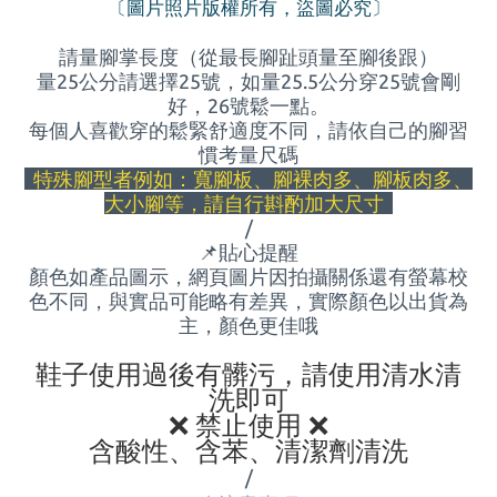
〔圖片照片版權所有，盜圖必究〕
請量腳掌長度（從最長腳趾頭量至腳後跟）
量25公分請選擇25號，如量
25.5
公分穿
25
號會剛
好，
26
號鬆一點。
每個人喜歡穿的鬆緊舒適度不同，請依自己的腳習
慣考量尺碼
特殊腳型者例如：寬腳板、腳裸肉多、腳板肉多、
大小腳等，請自行斟酌加大尺寸
/
📌
貼心提醒
顏色如產品圖示，網頁圖片因拍攝關係還有螢幕校
色不同，與實品可能略有差異，實際顏色以出貨為
主，顏色更佳哦
鞋子使用過後有髒污，
請使用清水清
洗即可
❌ 禁止使用
❌
含酸性、含苯、清潔劑清洗
/