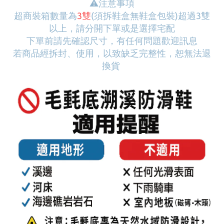
⚠
️注意事項
超商裝箱數量為
3雙
(須拆鞋盒無鞋盒包裝)
超過3雙
以上，請分開下單或是選擇宅配
下單前請先確認尺寸，有任何問題歡迎訊息
若商品經拆封、使用，以致缺乏完整性，恕無法退
換貨