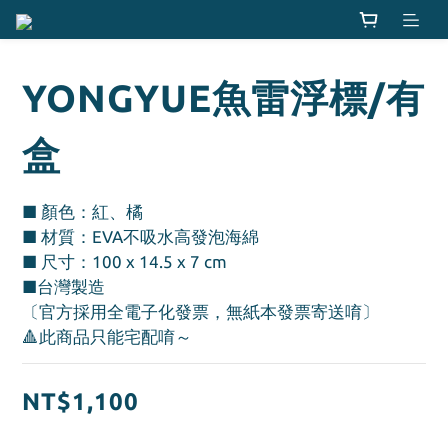
YONGYUE魚雷浮標/有
盒
■ 顏色：紅、橘
■ 材質：EVA不吸水高發泡海綿 
■ 尺寸：100 x 14.5 x 7 cm
■台灣製造
〔官方採用全電子化發票，無紙本發票寄送唷〕
🔺此商品只能宅配唷～
NT$1,100