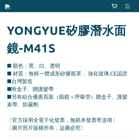
YONGYUE矽膠潛水面
鏡-M41S
■ 顏色：黑、白、透明
■ 材質：無框一體成形矽膠面罩 、強化玻璃 CE認證 
■台灣製造
■附盒子、贈護髮帶
■另有組合優惠頁面（面鏡＋呼吸管）贈盒子、護髮
束帶、防霧劑 
〔官方採用全電子化發票，無紙本發票寄送唷〕
〔圖片照片版權所有，盜圖必究〕