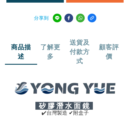
分享到
送貨及
商品描
了解更
顧客評
付款方
述
多
價
式
矽 膠 潛 水 面 鏡
✔
台灣製造
✔附盒子