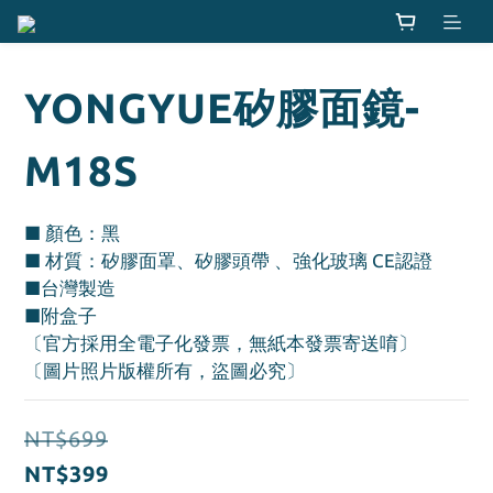
YONGYUE矽膠面鏡-
M18S
■ 顏色：黑
■ 材質：矽膠面罩、矽膠頭帶 、強化玻璃 CE認證 
■台灣製造
■附盒子
〔官方採用全電子化發票，無紙本發票寄送唷〕
〔圖片照片版權所有，盜圖必究〕
NT$699
NT$399