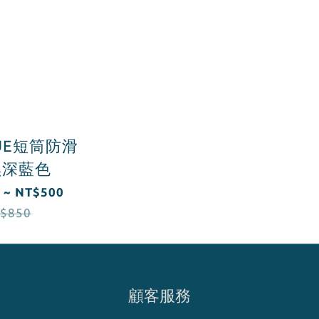
YUE短筒防滑
黑深藍色
 ~ NT$500
$850
顧客服務