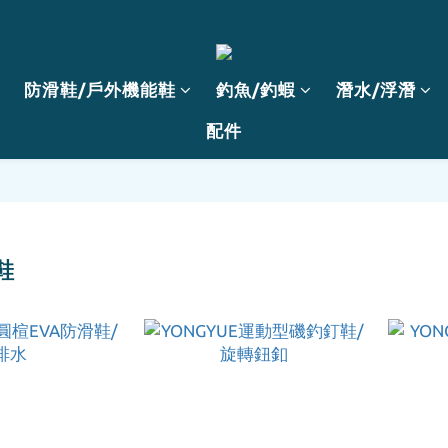
防滑鞋/戶外機能鞋
釣魚/釣蝦
潛水/浮潛
配件
鞋