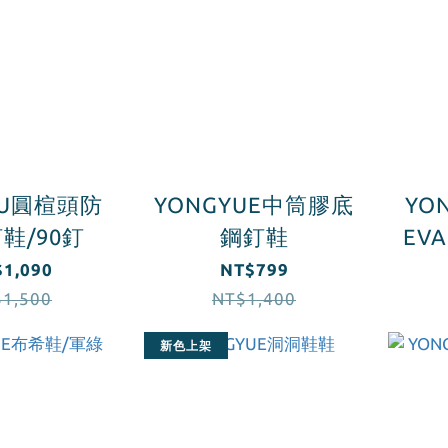
YU圓楦頭防
YONGYUE中筒膠底
YO
鞋/90釘
鋼釘鞋
EV
1,090
NT$799
1,500
NT$1,400
新色上架