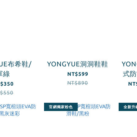
YUE布希鞋/
YONGYUE洞洞鞋鞋
YO
軍綠
式防
NT$599
NT$890
$350
NT
$550
官網獨家粉色
全新升