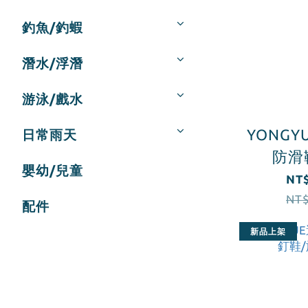
釣魚/釣蝦
潛水/浮潛
游泳/戲水
YONGY
日常雨天
防滑
嬰幼/兒童
NT$
NT$
配件
新品上架