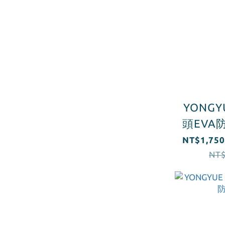
YONGY
頭EVA
NT$1,750
NT$