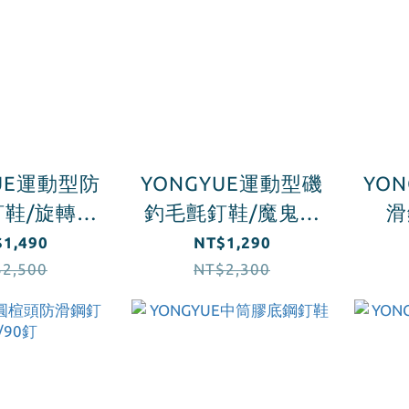
YUE運動型防
YONGYUE運動型磯
YO
鞋/旋轉鈕
釣毛氈釘鞋/魔鬼氈
滑
釦
束帶
1,490
NT$1,290
2,500
NT$2,300