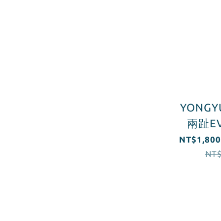
YONGY
兩趾E
NT$1,800
NT$